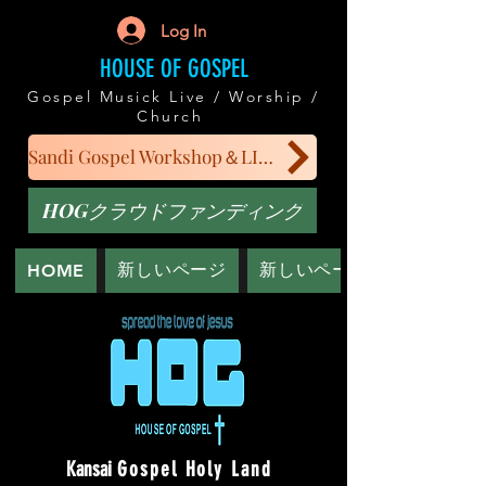
Log In
HOUSE OF GOSPEL
Gospel Musick Live / Worship /
Church
Sandi Gospel Workshop＆LIVE
HOGクラウドファンディング
新しいページ
新しいページ
HOME
Kansai
Gospel Holy Land